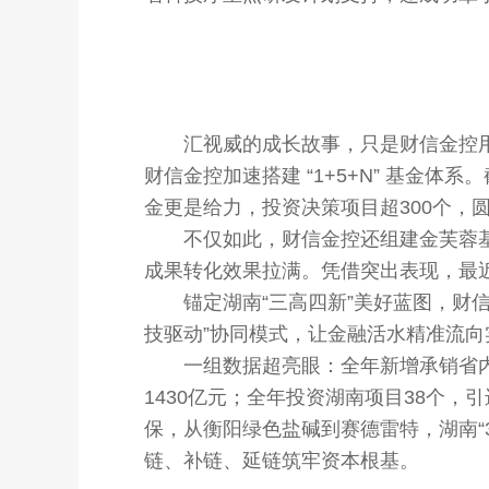
汇视威的成长故事，只是财信金控用
财信金控加速搭建 “1+5+N” 基金体
金更是给力，投资决策项目超300个，
不仅如此，财信金控还组建金芙蓉基金
成果转化效果拉满。凭借突出表现，最近
锚定湖南“三高四新”美好蓝图，财信
技驱动”协同模式，让金融活水精准流向
一组数据超亮眼：全年新增承销省内债券5
1430亿元；全年投资湖南项目38个，
保，从衡阳绿色盐碱到赛德雷特，湖南“3
链、补链、延链筑牢资本根基。