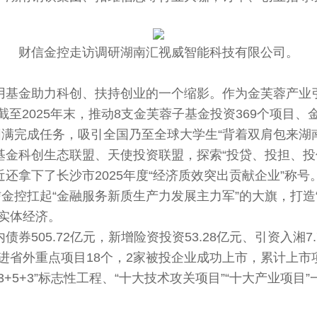
财信金控走访调研湖南汇视威智能科技有限公司。
基金助力科创、扶持创业的一个缩影。作为金芙蓉产业引
系。截至2025年末，推动8支金芙蓉子基金投资369个项目、
圆满完成任务，吸引全国乃至全球大学生“背着双肩包来湖
科创生态联盟、天使投资联盟，探索“投贷、投担、投
还拿下了长沙市2025年度“经济质效突出贡献企业”称号
金控扛起“金融服务新质生产力发展主力军”的大旗，打造
实体经济。
05.72亿元，新增险资投资53.28亿元、引资入湘7
引进省外重点项目18个，2家被投企业成功上市，累计上市
+5+3”标志性工程、“十大技术攻关项目”“十大产业项