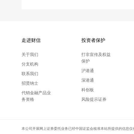
走进财信
投资者保护
关于我们
打非宣传及权益
保护
分支机构
沪港通
联系我们
深港通
招贤纳士
科创板
代销金融产品业
务资格
风险提示证券
上海
深圳
中国
上海
本公司开展网上证券委托业务已经中国证监会核准本站所提供的信息仅
深圳