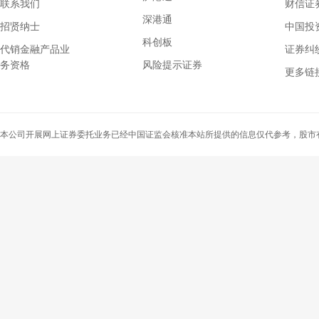
联系我们
财信证券
深港通
招贤纳士
中国投
科创板
代销金融产品业
证券纠
务资格
风险提示证券
上海证券交易所
更多链
深圳证券交易所
中国证监会
上海证券交易所
本公司开展网上证券委托业务已经中国证监会核准本站所提供的信息仅代参考，股市
深圳证券交易所