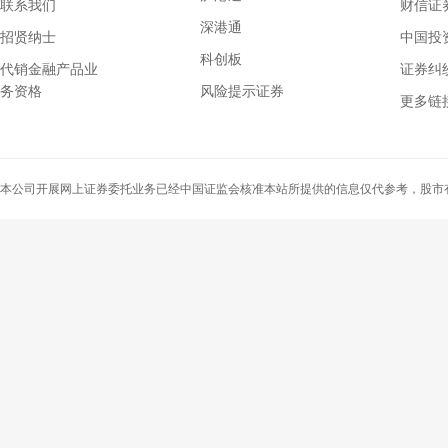
联系我们
财信证券
深港通
招贤纳士
中国投
科创板
代销金融产品业
证券纠
务资格
风险提示证券
上海证券交易所
更多链
深圳证券交易所
中国证监会
上海证券交易所
本公司开展网上证券委托业务已经中国证监会核准本站所提供的信息仅代参考，股市
深圳证券交易所