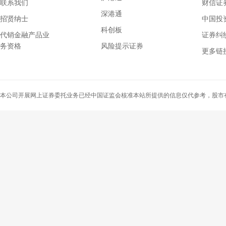
联系我们
财信证券
深港通
招贤纳士
中国投
科创板
代销金融产品业
证券纠
务资格
风险提示证券
上海证券交易所
更多链
深圳证券交易所
中国证监会
上海证券交易所
本公司开展网上证券委托业务已经中国证监会核准本站所提供的信息仅代参考，股市
深圳证券交易所