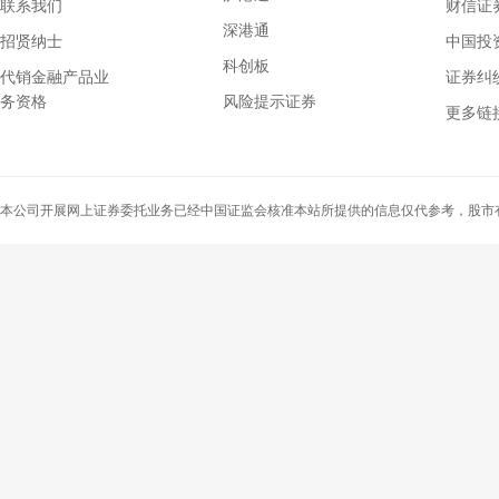
联系我们
财信证券
深港通
招贤纳士
中国投
科创板
代销金融产品业
证券纠
务资格
风险提示证券
上海证券交易所
更多链
深圳证券交易所
中国证监会
上海证券交易所
本公司开展网上证券委托业务已经中国证监会核准本站所提供的信息仅代参考，股市
深圳证券交易所