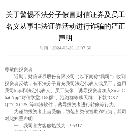
关于警惕不法分子假冒财信证券及员工
名义从事非法证券活动进行诈骗的严正
声明
时间：2024-03-26 13:07:50
尊敬的投资者：
近期，财信证券股份有限公司（以下简称
“我司”）收到
投资者反馈，有不法分子冒充我司
法定代表人或
员工，盗用
我司
logo和
法定代表人、
员工头像，诱导投资者加入
SmallC
hat App“财信学堂-168群”
、泡泡群等聊天
群
，
下载
“CXZ
Q”“CXCPS”等非法软件，
诱导投资者进行转账等行为。
为谨防投资者上当受骗，防范各类假冒欺诈行为，我司
对此郑重声明：
一、我司官方客服热线为：
95317