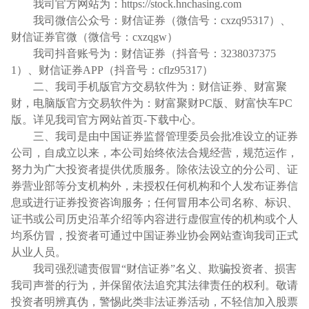
我司官方网站为：
https://stock.hnchasing.com
我司微信公众号：财信证券（微信号：
cxzq95317）、
财信证券官微（微信号：cxzqgw）
我司抖音账号为：财信证券（抖音号：
3238037375
1）、财信证券APP（抖音号：cflz95317）
二、我司手机版官方交易软件为：财信证券、财富聚
财，电脑版官方交易软件为：财富聚财
PC版、财富快车PC
版。详见我司官方网站首页-下载中心。
三、我司是由中国证券监督管理委员会批准设立的证券
公司，自成立以来，本公司始终依法合规经营，规范运作，
努力为广大投资者提供优质服务。除依法设立的分公司、证
券营业部等分支机构外，未授权任何机构和个人发布证券信
息或进行证券投资咨询服务；任何冒用本公司名称、标识、
证书或公司历史沿革介绍等内容进行虚假宣传的机构或个人
均系仿冒，投资者可通过中国证券业协会网站查询我司正式
从业人员。
我司强烈谴责假冒
“财信证券”名义、欺骗投资者、损害
我司声誉的行为，并保留依法追究其法律责任的权利。敬请
投资者明辨真伪，警惕此类非法证券活动，不轻信加入股票